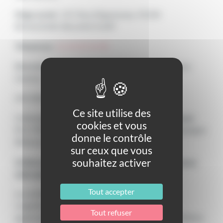
Siège social
: 137, Rue d’Aguesseau, 92100
BOULOGNE-BILLANCOURT
Téléphone :
01 49 09 34 98
Directeur de la publication
: B. GARIBAL, Directeur
Général
INFORMATIONS HEBERGEUR
Ce site utilise des
L’hébergement du site est assuré par
Cegedim.cloud
,
cookies et vous
RCS 790 173 066, 137 rue d’Aguesseau 92100 Boulogne
donne le contrôle
Billancourt.
sur ceux que vous
souhaitez activer
L’hébergement est réalisé exclusivement en France
métropolitaine
.
Tout accepter
Les activités d’hébergement et d’infogérance de
Cegedim.cloud sont certifiées ISO 27001 mais
Tout refuser
également ISO 20000, HDS, ISO 27017 et ISO 27018 et