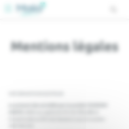
Panneau de gestion des cookies
Mentions légales
INFORMATIONS EDITEUR
Le présent site est édité par la société CEGEDIM
SANTE
, SASU au capital de 94 316 982,68€ et
immatriculée au RCS de Nanterre sous le numéro
348 940 255